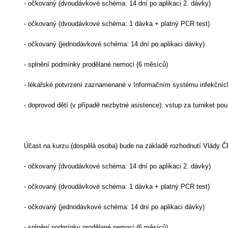
- očkovaný (dvoudávkové schéma: 14 dní po aplikaci 2. dávky)
- očkovaný (dvoudávkové schéma: 1 dávka + platný PCR test)
- očkovaný (jednodávkové schéma: 14 dní po aplikaci dávky)
- splnění podmínky prodělané nemoci (6 měsíců)
- lékařské potvrzení zaznamenané v Informačním systému infekčníc
- doprovod dětí (v případě nezbytné asistence): vstup za turniket po
Účast na kurzu (dospělá osoba) bude na základě rozhodnutí Vlády
- očkovaný (dvoudávkové schéma: 14 dní po aplikaci 2. dávky)
- očkovaný (dvoudávkové schéma: 1 dávka + platný PCR test)
- očkovaný (jednodávkové schéma: 14 dní po aplikaci dávky)
- splnění podmínky prodělané nemoci (6 měsíců)