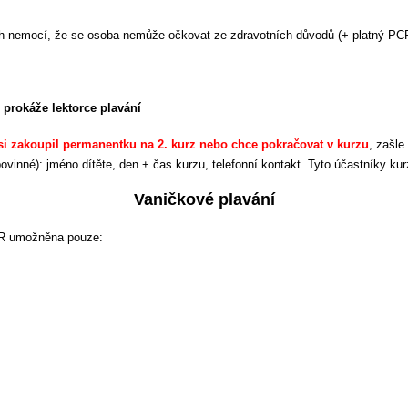
h nemocí, že se osoba nemůže očkovat ze zdravotních důvodů (+ platný PCR
 prokáže lektorce plavání
 si zakoupil permanentku na 2. kurz nebo chce pokračovat v kurzu
, zašle
ovinné): jméno dítěte, den + čas kurzu, telefonní kontakt. Tyto účastníky k
Vaničkové plavání
 ČR umožněna pouze: