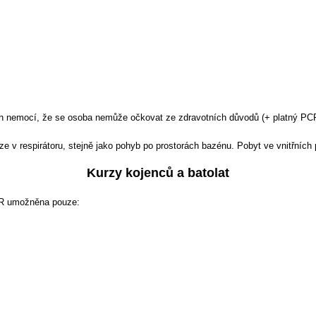
h nemocí, že se osoba nemůže očkovat ze zdravotních důvodů (+ platný PCR
uze v respirátoru, stejně jako pohyb po prostorách bazénu. Pobyt ve vnitřních
Kurzy kojenců a batolat
 ČR umožněna pouze: