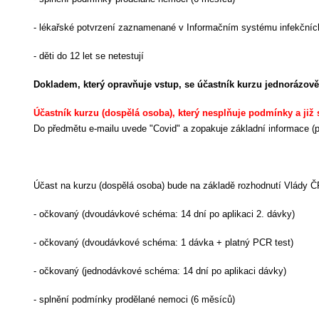
- lékařské potvrzení zaznamenané v Informačním systému infekčníc
- děti do 12 let se netestují
Dokladem, který opravňuje vstup, se účastník kurzu jednorázově
Účastník kurzu (dospělá osoba), který nesplňuje podmínky
a již
Do předmětu e-mailu uvede "Covid" a zopakuje základní informace (p
Účast na kurzu (dospělá osoba) bude na základě rozhodnutí Vlády
- očkovaný (dvoudávkové schéma: 14 dní po aplikaci 2. dávky)
- očkovaný (dvoudávkové schéma: 1 dávka + platný PCR test)
- očkovaný (jednodávkové schéma: 14 dní po aplikaci dávky)
- splnění podmínky prodělané nemoci (6 měsíců)