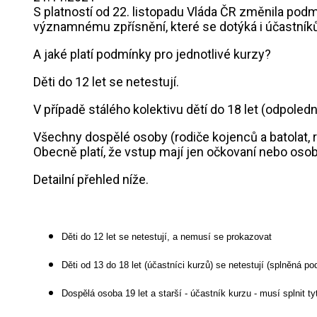
S platností od 22. listopadu Vláda ČR změnila pod
významnému zpřísnění, které se dotýká i účastníků
A jaké platí podmínky pro jednotlivé kurzy?
Děti do 12 let se netestují.
V případě stálého kolektivu dětí do 18 let (odpole
Všechny dospělé osoby (rodiče kojenců a batolat, 
Obecně platí, že vstup mají jen očkovaní nebo oso
Detailní přehled níže.
Děti do 12 let se netestují, a nemusí se prokazovat
Děti od 13 do 18 let (účastníci kurzů) se netestují (splněná 
Dospělá osoba 19 let a starší - účastník kurzu - musí splnit t