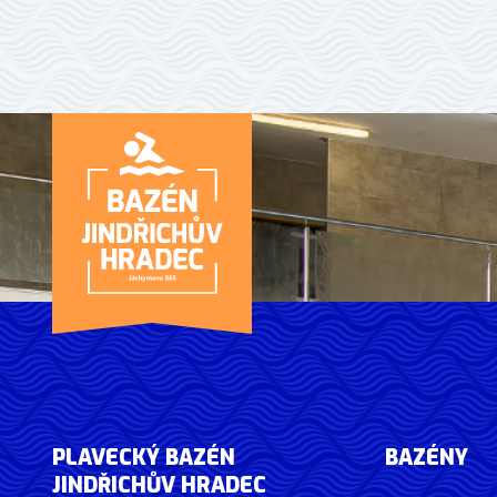
PLAVECKÝ BAZÉN
BAZÉNY
JINDŘICHŮV HRADEC