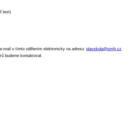
 test)
 e-mail s tímto sdělením elektronicky na adresu:
plavskola@smjh.cz
.
urzů budeme kontaktovat.