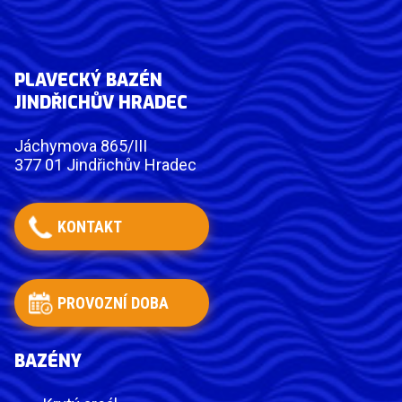
PLAVECKÝ BAZÉN
JINDŘICHŮV HRADEC
Jáchymova 865/III
377 01 Jindřichův Hradec
KONTAKT
PROVOZNÍ DOBA
BAZÉNY