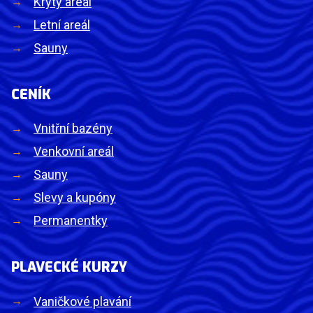
Krytý areál
Letní areál
Sauny
CENÍK
Vnitřní bazény
Venkovní areál
Sauny
Slevy a kupóny
Permanentky
PLAVECKÉ KURZY
Vaničkové plavání