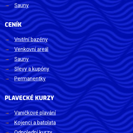
Sauny
CENÍK
Vnitřní bazény
Venkovní areál
Sauny
Slevy a kupóny
Permanentky
PLAVECKÉ KURZY
Vaničkové plavání
Kojenci a batolata
Odpolední kurzy