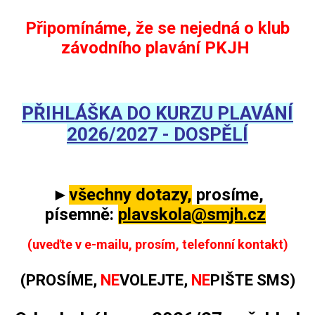
Připomínáme, že se nejedná o klub
závodního plavání PKJH
PŘIHLÁŠKA DO KURZU PLAVÁNÍ
2026/2027 - DOSPĚLÍ
►
všechny dotazy,
prosíme,
písemně:
plavskola@smjh.cz
(uveďte v e-mailu, prosím, telefonní kontakt)
(PROSÍME,
NE
VOLEJTE,
NE
PIŠTE SMS)