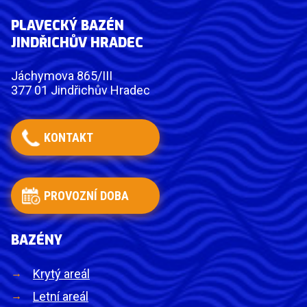
PLAVECKÝ BAZÉN
JINDŘICHŮV HRADEC
Jáchymova 865/III
377 01 Jindřichův Hradec
KONTAKT
PROVOZNÍ DOBA
BAZÉNY
Krytý areál
Letní areál