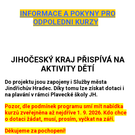
INFORMACE A POKYNY PRO
ODPOLEDNI KURZY
JIHOČESKÝ KRAJ PŘISPÍVÁ NA
AKTIVITY DĚTÍ
Do projektu jsou zapojeny i Služby města
Jindřichův Hradec. Díky tomu lze získat dotaci i
na plavání v rámci Plavecké školy JH.
Pozor, dle podmínek programu smí mít nabídka
kurzů zveřejněna až nejdříve 1. 9. 2026. Kdo chce
o dotaci žádat, musí, prosím, vyčkat na září.
Děkujeme za pochopení!