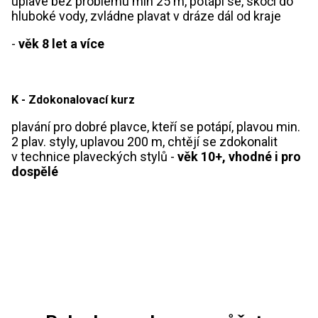
uplave bez problému min 25 m, potápí se, skočí do
hluboké vody, zvládne plavat v dráze dál od kraje
-
věk 8 let a více
K - Zdokonalovací kurz
plavání pro dobré plavce, kteří se potápí, plavou min.
2 plav. styly, uplavou 200 m, chtějí se zdokonalit
v technice plaveckých stylů -
věk 10+, vhodné i pro
dospělé