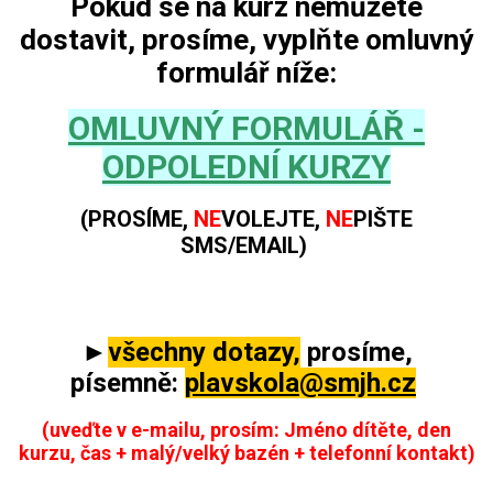
Pokud se na kurz nemůžete
dostavit, prosíme, vyplňte omluvný
formulář níže:
OMLUVNÝ FORMULÁŘ -
ODPOLEDNÍ KURZY
(PROSÍME,
NE
VOLEJTE,
NE
PIŠTE
SMS/EMAIL)
►
všechny dotazy,
prosíme,
písemně:
plavskola@smjh.cz
(uveďte v e-mailu, prosím: Jméno dítěte, den
kurzu, čas + malý/velký bazén + telefonní kontakt)