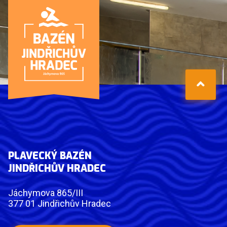
PLAVECKÝ BAZÉN
JINDŘICHŮV HRADEC
Jáchymova 865/III
377 01 Jindřichův Hradec