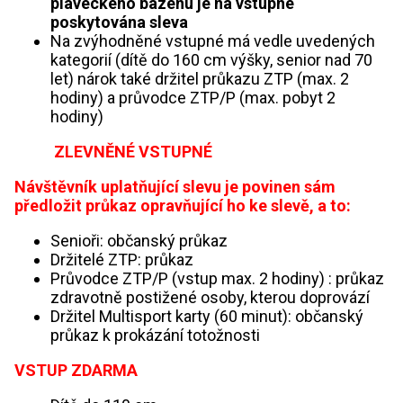
plaveckého bazénu je na vstupné
poskytována sleva
Na zvýhodněné vstupné má vedle uvedených
kategorií (dítě do 160 cm výšky, senior nad 70
let) nárok také držitel průkazu ZTP (max. 2
hodiny) a průvodce ZTP/P (max. pobyt 2
hodiny)
ZLEVNĚNÉ VSTUPNÉ
Návštěvník uplatňující slevu je povinen sám
předložit průkaz opravňující ho ke slevě, a to:
S
enioři:
občanský průkaz
Držitelé ZTP: průkaz
Průvodce ZTP/P (vstup max. 2 hodiny) : průkaz
zdravotně postižené osoby, kterou doprovází
Držitel Multisport karty (60 minut): občanský
průkaz k prokázání totožnosti
VSTUP ZDARMA