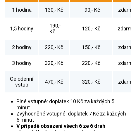
1 hodina
130,- Kč
90,- Kč
zdar
190,-
1,5 hodiny
120,- Kč
zdar
Kč
2 hodiny
220,- Kč
150,- Kč
zdar
3 hodiny
320,- Kč
220,- Kč
zdar
Celodenní
470,- Kč
320,- Kč
zdar
vstup
Plné vstupné: doplatek 10 Kč za každých 5
minut
Zvýhodněné vstupné: doplatek 7 Kč za každých
5 minut
V případě obsazení všech 6 ze 6 drah