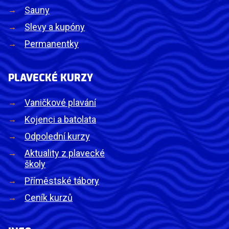
Sauny
Slevy a kupóny
Permanentky
PLAVECKÉ KURZY
Vaničkové plavání
Kojenci a batolata
Odpolední kurzy
Aktuality z plavecké
školy
Příměstské tábory
Ceník kurzů