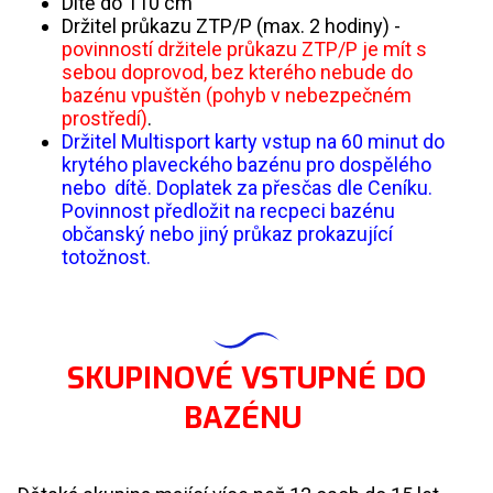
Dítě do 110 cm
Držitel průkazu ZTP/P (max. 2 hodiny) -
povinností držitele průkazu ZTP/P je mít s
sebou doprovod, bez kterého nebude do
bazénu vpuštěn (pohyb v nebezpečném
prostředí)
.
Držitel Multisport karty vstup na 60 minut do
krytého plaveckého bazénu pro dospělého
nebo dítě. Doplatek za přesčas dle Ceníku.
Povinnost předložit na recpeci bazénu
občanský nebo jiný průkaz prokazující
totožnost.
SKUPINOVÉ VSTUPNÉ DO
BAZÉNU