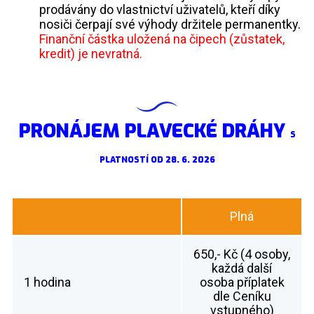
prodávány do vlastnictví uživatelů, kteří díky
nosiči čerpají své výhody držitele permanentky.
Finanční částka uložená na čipech (zůstatek,
kredit) je nevratná.
PRONÁJEM PLAVECKÉ DRÁHY
S
PLATNOSTÍ OD 28. 6. 2026
Plná
650,- Kč (4 osoby,
každá další
1 hodina
osoba příplatek
dle Ceníku
vstupného)