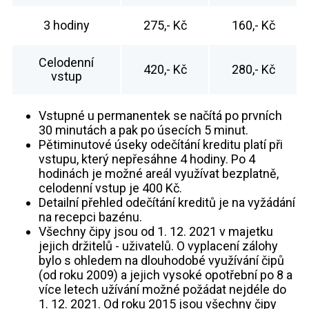
3 hodiny
275,- Kč
160,- Kč
Celodenní
420,- Kč
280,- Kč
vstup
Vstupné u permanentek se načítá po prvních
30 minutách a pak po úsecích 5 minut.
Pětiminutové úseky odečítání kreditu platí při
vstupu, který nepřesáhne 4 hodiny. Po 4
hodinách je možné areál využívat bezplatně,
celodenní vstup je 400 Kč.
Detailní přehled odečítání kreditů je na vyžádání
na recepci bazénu.
Všechny čipy jsou od 1. 12. 2021 v majetku
jejich držitelů - uživatelů. O vyplacení zálohy
bylo s ohledem na dlouhodobé využívání čipů
(od roku 2009) a jejich vysoké opotřební po 8 a
více letech užívání možné požádat nejdéle do
1. 12. 2021. Od roku 2015 jsou všechny čipy