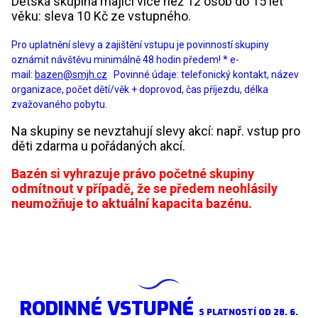
Dětská skupina mající více než 12 osob do 15 let
věku: sleva 10 Kč ze vstupného.
Pro uplatnění slevy a zajištění vstupu je povinností skupiny
oznámit návštěvu minimálně 48 hodin předem! * e-
mail:
bazen@smjh.cz
Povinné údaje: telefonický kontakt, název
organizace, počet dětí/věk + doprovod, čas příjezdu, délka
zvažovaného pobytu.
Na skupiny se nevztahují slevy akcí: např. vstup pro
děti zdarma u pořádaných akcí.
Bazén si vyhrazuje právo početné skupiny
odmítnout v případě, že se předem neohlásily
neumožňuje to aktuální kapacita bazénu.
RODINNÉ VSTUPNÉ
S PLATNOSTÍ OD 28. 6.