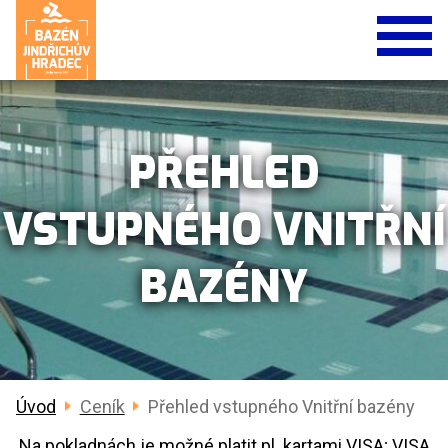
PŘEHLED
VSTUPNÉHO VNITŘNÍ
BAZÉNY
Úvod
Ceník
Přehled vstupného Vnitřní bazény
Na pokladnách je možné platit pl. kartami VISA; VISA