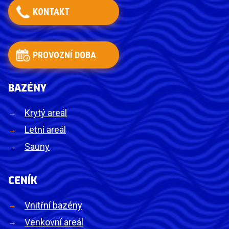
KONTAKT
PROVOZNÍ DOBA
BAZÉNY
Krytý areál
Letní areál
Sauny
CENÍK
Vnitřní bazény
Venkovní areál