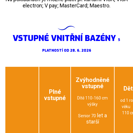
electron; V pay; MasterCard; Maestro.
VSTUPNÉ VNITŘNÍ BAZÉNY
S
PLATNOSTÍ OD 28. 6. 2026
Zvýhodněné
vstupné
Dět
Plné
vstupné
Dítě 110-160 cm
od 1 r
výšky
věku
110 
let a
Senior 70
starší