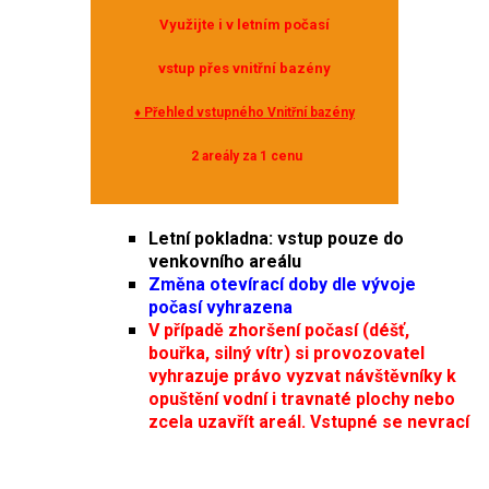
Využijte i v letním počasí
vstup přes vnitřní
bazény
♦ Přehled vstupného Vnitřní bazény
2 areály za 1 cenu
Letní pokladna: vstup pouze do
venkovního areálu
Změna otevírací doby dle vývoje
počasí vyhrazena
V případě zhoršení počasí (déšť,
bouřka, silný vítr) si provozovatel
vyhrazuje právo vyzvat návštěvníky k
opuštění vodní i travnaté plochy nebo
zcela uzavřít areál. Vstupné se nevrací