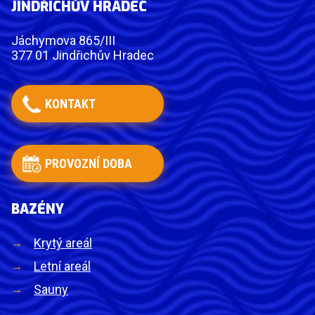
JINDŘICHŮV HRADEC
Jáchymova 865/III
377 01 Jindřichův Hradec
KONTAKT
PROVOZNÍ DOBA
BAZÉNY
Krytý areál
Letní areál
Sauny