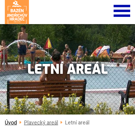
LETNÍ AREÁL
Úvod
Plavecký areál
Letní areál