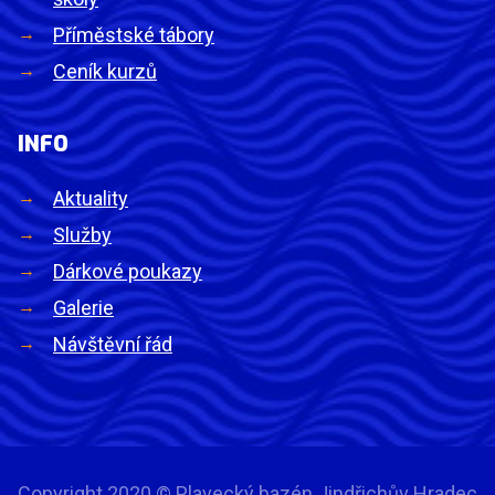
Příměstské tábory
Ceník kurzů
INFO
Aktuality
Služby
Dárkové poukazy
Galerie
Návštěvní řád
Copyright 2020 © Plavecký bazén Jindřichův Hradec