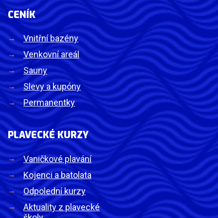
CENÍK
Vnitřní bazény
Venkovní areál
Sauny
Slevy a kupóny
Permanentky
PLAVECKÉ KURZY
Vaničkové plavání
Kojenci a batolata
Odpolední kurzy
Aktuality z plavecké
školy