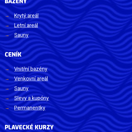
BAZÉNY
Krytý areál
Letní areál
Sauny
CENÍK
Vnitřní bazény
Venkovní areál
Sauny
Slevy a kupóny
Permanentky
PLAVECKÉ KURZY