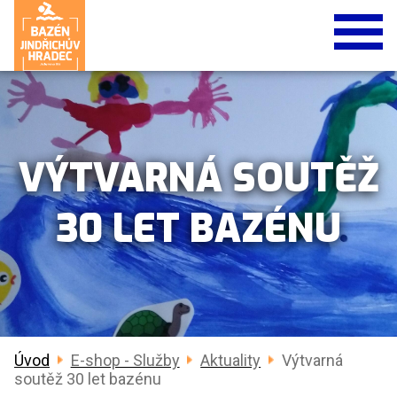
VÝTVARNÁ SOUTĚŽ
30 LET BAZÉNU
Úvod
E-shop - Služby
Aktuality
Výtvarná
soutěž 30 let bazénu