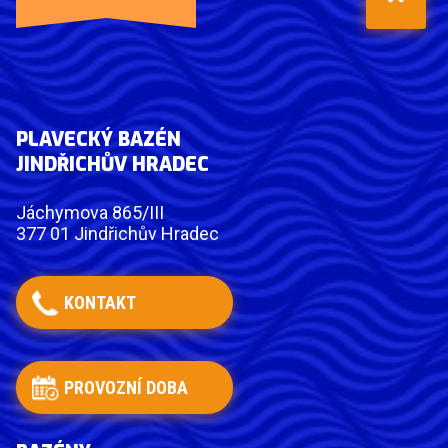
PLAVECKÝ BAZÉN
JINDŘICHŮV HRADEC
Jáchymova 865/III
377 01 Jindřichův Hradec
KONTAKT
PROVOZNÍ DOBA