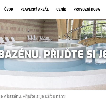
ÚVOD
PLAVECKÝ AREÁL
CENÍK
PROVOZNÍ DOBA
AZÉNU. PŘIJĎTE SI J
e v bazénu. Přijďte si je užít s námi!