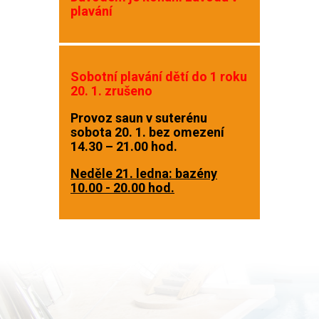
plavání
Sobotní
plavání
dětí
do 1 roku
20. 1.
zrušeno
Provoz saun v suter
é
nu
sobota 20. 1. bez omezen
í
14.30
–
21.00 hod.
Neděle
21. ledna:
bazény
10.00 - 20.00 hod.