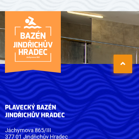
PLAVECKÝ BAZÉN
JINDŘICHŮV HRADEC
Jáchymova 865/III
377 01 Jindřichův Hradec