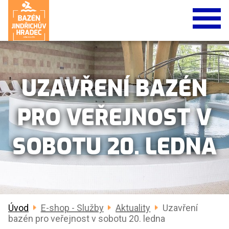
UZAVŘENÍ BAZÉN
PRO VEŘEJNOST V
SOBOTU 20. LEDNA
Úvod
E-shop - Služby
Aktuality
Uzavření
bazén pro veřejnost v sobotu 20. ledna