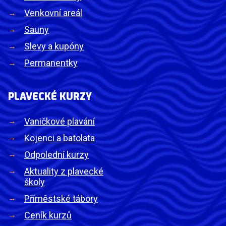
Venkovní areál
Sauny
Slevy a kupóny
Permanentky
PLAVECKÉ KURZY
Vaničkové plavání
Kojenci a batolata
Odpolední kurzy
Aktuality z plavecké
školy
Příměstské tábory
Ceník kurzů