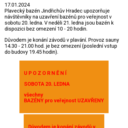
17.01.2024
Plavecký bazén Jindřichův Hradec upozorňuje
návštěvníky na uzavření bazénů pro veřejnost v
sobotu 20. ledna. V neděli 21. ledna jsou bazén k
dispozici bez omezení 10 - 20 hodin.
Důvodem je konání závodů v plavání. Provoz sauny
14.30 - 21.00 hod. je bez omezení (poslední vstup
do budovy 19.45 hodin).
U P O Z O R N
Ě
N
Í
SOBOTA
20. LEDNA
v
šechny
BAZÉNY pro veřejnost UZAVŘENY
Důvodem
je
konání
závodů
v