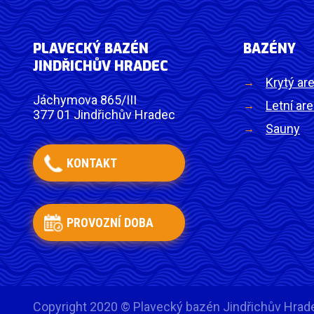
PLAVECKÝ BAZÉN
BAZÉNY
JINDŘICHŮV HRADEC
Krytý are
Jáchymova 865/III
Letní are
377 01 Jindřichův Hradec
Sauny
KONTAKT
PROVOZNÍ DOBA
Copyright 2020 © Plavecký bazén Jindřichův Hrad