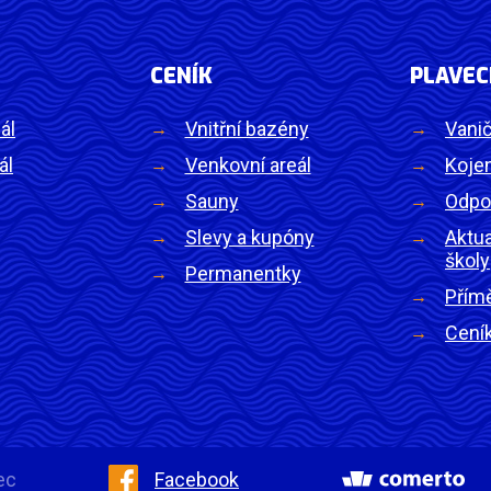
CENÍK
PLAVEC
ál
Vnitřní bazény
Vanič
ál
Venkovní areál
Kojen
Sauny
Odpo
Slevy a kupóny
Aktua
školy
Permanentky
Přím
Cení
ec
Facebook