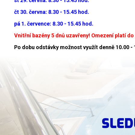
st 29. června: 8.30 - 15.45 hod.
čt 30. června: 8.30 - 15.45 hod.
pá 1. července: 8.30 - 15.45 hod.
Vnitřní bazény 5 dnů uzavřeny! Omezení platí do
Po dobu odstávky možnost využít denně 10.00 - 19
SLED