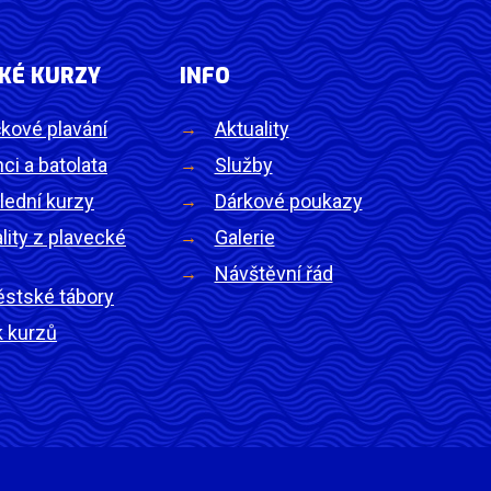
KÉ KURZY
INFO
kové plavání
Aktuality
ci a batolata
Služby
lední kurzy
Dárkové poukazy
lity z plavecké
Galerie
Návštěvní řád
ěstské tábory
k kurzů