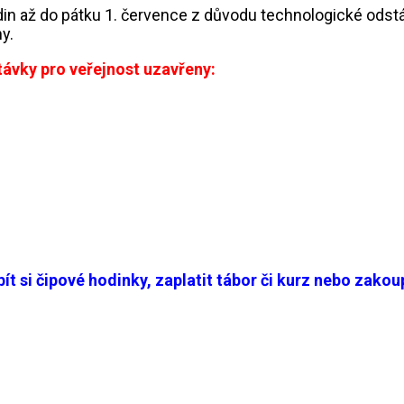
odin až do pátku 1. července z důvodu technologické odst
y.
távky pro veřejnost uzavřeny:
t si čipové hodinky, zaplatit tábor či kurz nebo zakoup