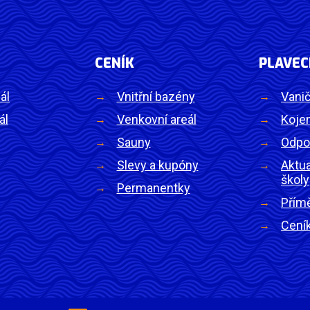
CENÍK
PLAVEC
ál
Vnitřní bazény
Vanič
ál
Venkovní areál
Kojen
Sauny
Odpo
Slevy a kupóny
Aktua
školy
Permanentky
Přím
Cení