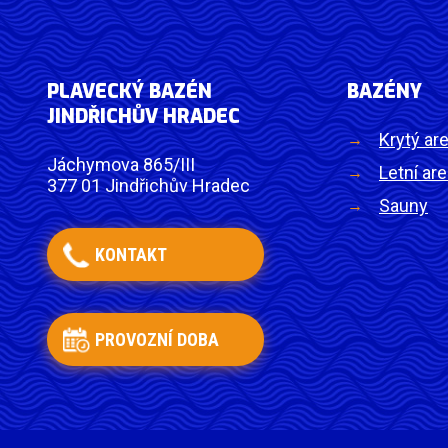
PLAVECKÝ BAZÉN
BAZÉNY
JINDŘICHŮV HRADEC
Krytý are
Jáchymova 865/III
Letní are
377 01 Jindřichův Hradec
Sauny
KONTAKT
PROVOZNÍ DOBA