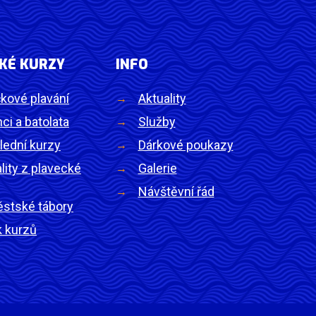
KÉ KURZY
INFO
kové plavání
Aktuality
ci a batolata
Služby
lední kurzy
Dárkové poukazy
lity z plavecké
Galerie
Návštěvní řád
ěstské tábory
k kurzů