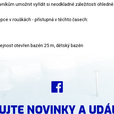
íkům umožnit vyřídit si neodkladné záležitosti ohledně
epce v rouškách - přístupná v těchto časech:
eřejnost otevřen bazén 25 m, dětský bazén
UJTE NOVINKY A UDÁ