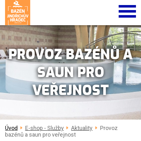
PROVOZ BAZÉNŮ A
SAUN PRO
VEŘEJNOST
Úvod
E-shop - Služby
Aktuality
Provoz
bazénů a saun pro veřejnost