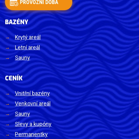
PROVOZNÍ DOBA
BAZÉNY
Krytý areál
Letní areál
Sauny
CENÍK
Vnitřní bazény
Venkovní areál
Sauny
Slevy a kupóny
Permanentky