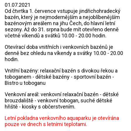
01.07.2021
Od čtvrtka 1. července vstupuje jindřichohradecký
bazén, který je nejmodernějším a nejoblíbenějším
bazénovým areálem na jihu Čech, do hlavní letní
sezony. Až do 31. srpna bude mít otevřeno denně
včetně víkendů a svátků 10.00 - 20.00 hodin.
Otevírací doba vnitřních i venkovních bazénů je
denně bez ohledu na víkendy a svátky 10.00 - 20.00
hodin.
Vnitřní bazény: relaxační bazén s divokou řekou a
toboganem - dětské bazény - sportovní bazén -
Bistro u toboganu
Venkovní areál: venkovní relaxační bazén - dětské
brouzdaliště - venkovní tobogan, suché dětské
hřiště - kiosky s občerstvením.
Letní pokladna venkovního aquaparku je otevírána
pouze ve dnech s letními teplotami.