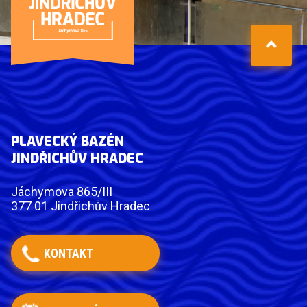
PLAVECKÝ BAZÉN
JINDŘICHŮV HRADEC
Jáchymova 865/III
377 01 Jindřichův Hradec
KONTAKT