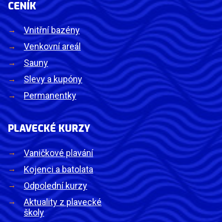
CENÍK
Vnitřní bazény
Venkovní areál
Sauny
Slevy a kupóny
Permanentky
PLAVECKÉ KURZY
Vaničkové plavání
Kojenci a batolata
Odpolední kurzy
Aktuality z plavecké
školy