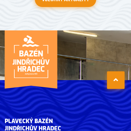
PLAVECKÝ BAZÉN
JINDŘICHŮV HRADEC