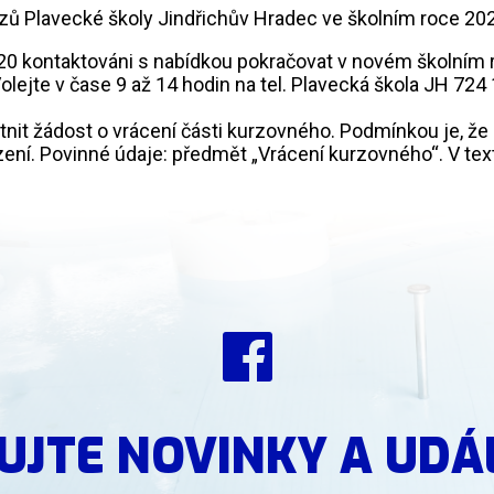
rzů Plavecké školy Jindřichův Hradec ve školním roce 2
2020 kontaktováni s nabídkou pokračovat v novém školním 
ejte v čase 9 až 14 hodin na tel. Plavecká škola JH 724 
tnit žádost o vrácení části kurzovného. Podmínkou je, že
zení. Povinné údaje: předmět „Vrácení kurzovného“. V text
UJTE NOVINKY A UDÁ