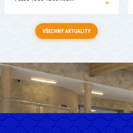
➜
VŠECHNY AKTUALITY