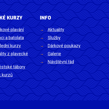
KÉ KURZY
INFO
kové plavání
Aktuality
ci a batolata
Služby
lední kurzy
Dárkové poukazy
lity z plavecké
Galerie
Návštěvní řád
ěstské tábory
k kurzů