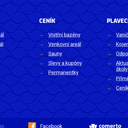
CENÍK
PLAVEC
ál
Vnitřní bazény
Vanič
ál
Venkovní areál
Kojen
Sauny
Odpo
Slevy a kupóny
Aktua
školy
Permanentky
Přím
Cení
ec
Facebook