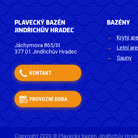
PLAVECKÝ BAZÉN
BAZÉNY
JINDŘICHŮV HRADEC
Krytý are
Jáchymova 865/III
Letní are
377 01 Jindřichův Hradec
Sauny
KONTAKT
PROVOZNÍ DOBA
Copyright 2020 © Plavecký bazén Jindřichův Hrad